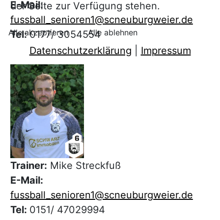
E-Mail:
der Seite zur Verfügung stehen.
fussball_senioren1@scneuburgweier.de
Alle akzeptieren
Alle ablehnen
Tel:
0177/ 3054554
Datenschutzerklärung
|
Impressum
Trainer:
Mike Streckfuß
E-Mail:
fussball_senioren1@scneuburgweier.de
Tel:
0151/ 47029994