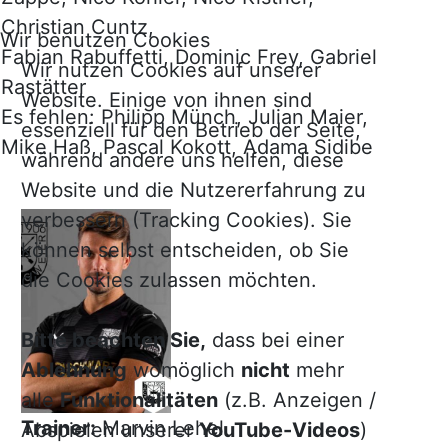
Christian Cuntz,
Wir benutzen Cookies
Fabian Rabuffetti, Dominic Frey, Gabriel
Wir nutzen Cookies auf unserer
Rastätter
Website. Einige von ihnen sind
Es fehlen: Philipp Münch, Julian Maier,
essenziell für den Betrieb der Seite,
Mike Haß, Pascal Kokott, Adama Sidibe
während andere uns helfen, diese
Website und die Nutzererfahrung zu
verbessern (Tracking Cookies). Sie
können selbst entscheiden, ob Sie
die Cookies zulassen möchten.
Bitte beachten Sie,
dass bei einer
Ablehnung
womöglich
nicht
mehr
alle
Funktionalitäten
(z.B. Anzeigen /
Trainer:
Marvin Lehel
Abspielen unserer
YouTube-Videos
)