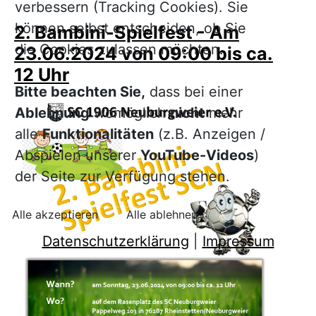
verbessern (Tracking Cookies). Sie
können selbst entscheiden, ob Sie
2. Bambini-Spielfest - Am
die Cookies zulassen möchten.
23.06.2024 von 09:00 bis ca.
12 Uhr
Bitte beachten Sie,
dass bei einer
Ablehnung
womöglich
nicht
mehr
alle
Funktionalitäten
(z.B. Anzeigen /
Abspielen unserer
YouTube-Videos
)
der Seite zur Verfügung stehen.
Alle akzeptieren
Alle ablehnen
Datenschutzerklärung
|
Impressum