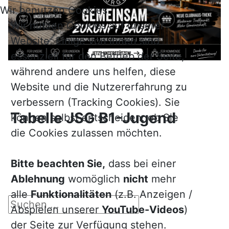
Wir benutzen Cookies
Wir nutzen Cookies auf unserer
Website. Einige von ihnen sind
essenziell für den Betrieb der Seite,
während andere uns helfen, diese
Website und die Nutzererfahrung zu
verbessern (Tracking Cookies). Sie
Tabelle JSG B1-Jugend
können selbst entscheiden, ob Sie
die Cookies zulassen möchten.
Bitte beachten Sie,
dass bei einer
Ablehnung
womöglich
nicht
mehr
alle
Funktionalitäten
(z.B. Anzeigen /
Suchen ...
Abspielen unserer
YouTube-Videos
)
der Seite zur Verfügung stehen.