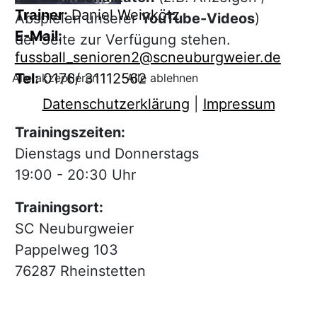
Trainer:
Daniel Weinkötz
Abspielen unserer
YouTube-Videos
)
E-Mail:
der Seite zur Verfügung stehen.
fussball_senioren2@scneuburgweier.de
Tel:
0176/ 31112562
Alle akzeptieren
Alle ablehnen
Datenschutzerklärung
|
Impressum
Trainingszeiten:
Dienstags und Donnerstags
19:00 - 20:30 Uhr
Trainingsort:
SC Neuburgweier
Pappelweg 103
76287 Rheinstetten