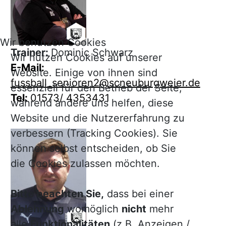
Wir benutzen Cookies
Trainer:
Dominic Schwarz
Wir nutzen Cookies auf unserer
E-Mail:
Website. Einige von ihnen sind
fussball_senioren2@scneuburgweier.de
essenziell für den Betrieb der Seite,
Tel:
01573/ 4353431
während andere uns helfen, diese
Website und die Nutzererfahrung zu
verbessern (Tracking Cookies). Sie
können selbst entscheiden, ob Sie
die Cookies zulassen möchten.
Bitte beachten Sie,
dass bei einer
Ablehnung
womöglich
nicht
mehr
alle
Funktionalitäten
(z.B. Anzeigen /