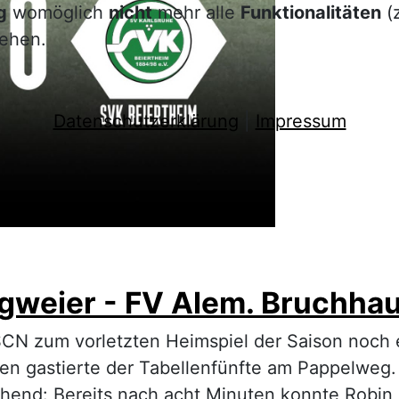
g
womöglich
nicht
mehr alle
Funktionalitäten
(z
tehen.
Datenschutzerklärung
|
Impressum
weier - FV Alem. Bruchhaus
CN zum vorletzten Heimspiel der Saison noch 
en gastierte der Tabellenfünfte am Pappelweg.
rechend: Bereits nach acht Minuten konnte Robin