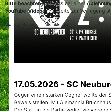
Bitte beachten Sie,
dass bei einer
Ablehnun
YouTube-Videos
) der Seite zur Verfügung s
Alle akzeptieren
Alle ablehnen
17.05.2026 - SC Neuburg
Gegen einen starken Gegner wollte der S
Beweis stellen. Mit Alemannia Bruchhaus
Der Start in die Partie verlief vielversp