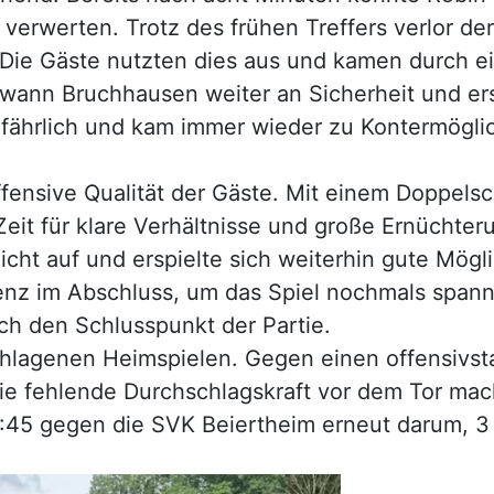
 verwerten. Trotz des frühen Treffers verlor d
 Die Gäste nutzten dies aus und kamen durch 
ewann Bruchhausen weiter an Sicherheit und ers
ährlich und kam immer wieder zu Kontermöglich
ffensive Qualität der Gäste. Mit einem Doppelsc
Zeit für klare Verhältnisse und große Ernüchte
t auf und erspielte sich weiterhin gute Möglic
enz im Abschluss, um das Spiel nochmals span
ch den Schlusspunkt der Partie.
chlagenen Heimspielen. Gegen einen offensivs
e fehlende Durchschlagskraft vor dem Tor mac
8:45 gegen die SVK Beiertheim erneut darum, 3