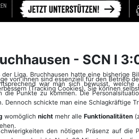
uchhausen - SCN I 3:
 der Liga. Bruchhausen hatte eine bisherige B
ge von ihnen sind essenziell für den Betrieb d
ntsprechend war man sich bewusst, welche
rbessern (Tracking Cookies). Sie können selbs
n die Punkte zu kommen. Die Personalsituatio
n. Dennoch schickte man eine Schlagkräftige T
g
womöglich
nicht
mehr alle
Funktionalitäten
(z
tehen.
Schwierigkeiten den nötigen Präsenz auf die 