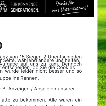
0
ilanz von 15 Siegen 2 Unentschieden
er Seite, während andere uns helfen,
 Aufgabe auf uns zu kam. Dennoch
t entscheiden, ob Sie die Cookies
n wurde leider nicht besser und so
ruppe ins Rennen.
.B. Anzeigen / Abspielen unserer
Platte zu bekommen. Alle waren ein