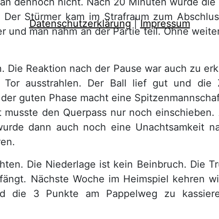
man dennoch nicht. Nach 20 Minuten wurde die S
ft. Der Stürmer kam im Strafraum zum Abschlu
Datenschutzerklärung
|
Impressum
r und man nahm an der Partie teil. Ohne weite
n. Die Reaktion nach der Pause war auch zu erk
or ausstrahlen. Der Ball lief gut und die
 der guten Phase macht eine Spitzenmannschaf
ert musste den Querpass nur noch einschieben
wurde dann auch noch eine Unachtsamkeit na
ren.
ichten. Die Niederlage ist kein Beinbruch. Die 
ffängt. Nächste Woche im Heimspiel kehren wi
nd die 3 Punkte am Pappelweg zu kassiere