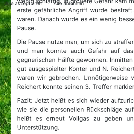
wenig schläfrig. In größere Gefahr kam 
Alle akzeptieren
Alle ablehnen
erste gefährliche Angriff wurde bestra
waren. Danach wurde es ein wenig besse
Pause.
Die Pause nutze man, um sich zu straffe
und man konnte auch Gefahr auf das T
gegnerischen Hälfte gewonnen. Inmitten
gut ausgespielter Konter und N. Reich
waren wir gebrochen. Unnötigerweise 
Reichert konnte seinen 3. Treffer markie
Fazit: Jetzt heißt es sich wieder aufzur
wie sie die personellen Rückschläge au
heißt es erneut Vollgas zu geben u
Unterstützung.