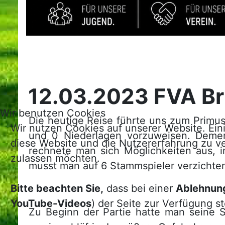
12.03.2023 FVA Br
Wir benutzen Cookies
Die heutige Reise führte uns zum Primus
Wir nutzen Cookies auf unserer Website. Eini
und 0 Niederlagen vorzuweisen. Deme
diese Website und die Nutzererfahrung zu ve
rechnete man sich Möglichkeiten aus, i
zulassen möchten.
musst man auf 6 Stammspieler verzichte
Bitte beachten Sie,
dass bei einer
Ablehnun
YouTube-Videos
) der Seite zur Verfügung s
Zu Beginn der Partie hatte man seine 