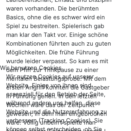
waren vorhanden. Die berühmten
Basics, ohne die es schwer wird ein
Spiel zu bestreiten. Spielerisch gab
man klar den Takt vor. Einige schöne
Kombinationen führten auch zu guten
Möglichkeiten. Die frühe Führung
wurde leider verpasst. So kam es mit
Wir benutzen Cookies
dem Pfiff zur Trinkpause zu einer
Wir nutzen Cookies auf unserer
mentalen Belastungsprobe. Mit dem
Website. Einige von ihnen sind
ersten Angriff konnten die Gastgeber
essenziell für den Betrieb der Seite,
in Führung gehen. In den letzten
während andere uns helfen, diese
Wochen wäre das der Zeitpunkt
Website und die Nutzererfahrung zu
gewesen, in dem man eingebrochen
verbessern (Tracking Cookies). Sie
wäre. Völlig unbeirrt spielte man
können selbst entscheiden, ob Sie