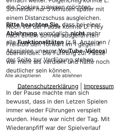
einfach weiter. Folgerichtig konnte L.
die Cookies zulassen möchten.
Schneider nur 5 Minuten später mit
einem Distanzschuss ausgleichen.
Bitte beachten Sie,
dass bei einer
Noch vor der Pause konnte D. Frey
Ablehnung
womöglich
nicht
mehr
nach einem schnell ausgeführten
alle
Funktionalitäten
(z.B. Anzeigen /
Freistoß den Torwart im 1 gegen 1
Abspielen unserer
YouTube-Videos
)
überwinden. Die Führung zur Pause
der Seite zur Verfügung stehen.
war mehr als verdient und hätte noch
deutlicher sein können.
Alle akzeptieren
Alle ablehnen
Datenschutzerklärung
|
Impressum
In der Pause machte man sich
bewusst, dass in den Letzen Spielen
immer wieder Führungen verspielt
wurden. Heute war nicht der Tag. Mit
Wiederanpfiff war der Spielverlauf