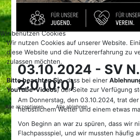
Wir benutzen Cookies
Wir nutzen Cookies auf unserer Website. Eini
diese Website und die Nutzererfahrung zu ve
zulassen möchten.
03.10.2024 - SV N.
Bitte beachten Sie,
dass bei einer
Ablehnun
2:0 (0:0)
YouTube-Videos
) der Seite zur Verfügung s
Am Donnerstag, den 03.10.2024, trat der
Alle akzeptieren
Alle ablehnen
herbstlichem Wetter und einem etwas mat
Von Beginn an war zu spüren, dass wir n
Flachpassspiel, und wir mussten häufig a