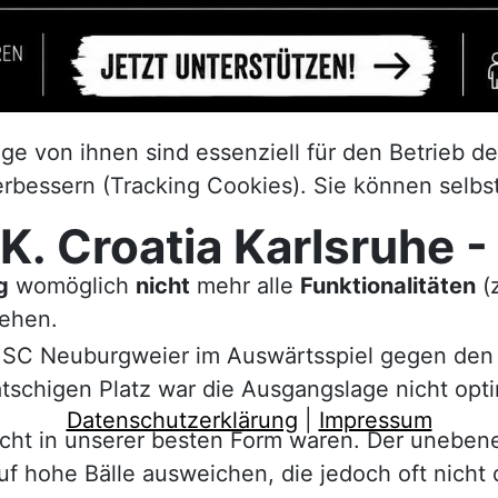
ge von ihnen sind essenziell für den Betrieb d
rbessern (Tracking Cookies). Sie können selbs
K. Croatia Karlsruhe 
g
womöglich
nicht
mehr alle
Funktionalitäten
(z
tehen.
 SC Neuburgweier im Auswärtsspiel gegen den S
schigen Platz war die Ausgangslage nicht opti
Datenschutzerklärung
|
Impressum
icht in unserer besten Form waren. Der unebe
uf hohe Bälle ausweichen, die jedoch oft nicht