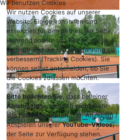
Wir benutzen Cookies
Wir nutzen Cookies auf unserer
Website. Einige von ihnen sind
essenziell für den Betrieb der Seite,
während andere uns helfen, diese
Website und die Nutzererfahrung zu
verbessern (Tracking Cookies). Sie
können selbst entscheiden, ob Sie
die Cookies zulassen möchten.
Bitte beachten Sie,
dass bei einer
Ablehnung
womöglich
nicht
mehr
alle
Funktionalitäten
(z.B. Anzeigen /
Abspielen unserer
YouTube-Videos
)
der Seite zur Verfügung stehen.